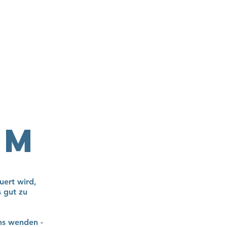
ebote & Gruppen
Kinder- & Jugendarbeit
Kontakt
am
uert wird,
 gut zu
ns wenden -