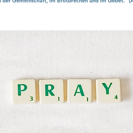
n der Gemeinschaft, im Brotbrechen und im Gebet.“ (A