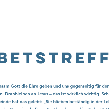
Home
Über uns
Sei dabei
Ang
betstref
sam Gott die Ehre geben und uns gegenseitig für den
n. Dranbleiben an Jesus – das ist wirklich wichtig. Sc
inde hat das gelebt: „Sie blieben beständig in der Le