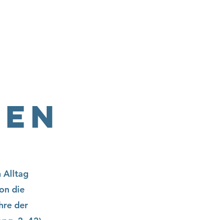
ebote & Gruppen
Kinder- & Jugendarbeit
Kontakt
fen
 Alltag
hon die
hre der