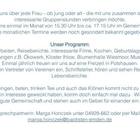
 uns über jede Frau – ob jung oder alt - die mit uns zusammen
interessante Gruppenstunden verbringen möchte.
 uns einmal im Monat von 15.30 Uhr bis ca. 17.15 Uhr im Geme
e monatlichen Termine werden noch gesondert bekannt gegeb
Unser Programm:
rbeiten, Reiseberichte, interessante Filme, Kochen, Geburtstags
ungen z.B. Ökowerk, Kloster Ihlow, Blumenhalle Wiesmoor, Mu
Einmal jährlich freuen wir uns auf eine Freizeit in Potshausen.
en Vertreter von Vereinen ein, Schriftsteller, hören und sehen R
Lebensberichte.
singen, beten, trinken Tee und auch das Klönen kommt nicht zu 
in Interesse geweckt haben, komm doch einfach mal dazu . Wi
gute Gemeinschaft und stehen auch im Gebet für einander ein.
prechpartnerin: Marga Honczek unter 04928-662 oder per Mai
marga.honczek@baptisten-emden.de