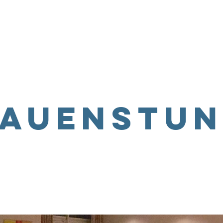
Home
Über uns
Sei dabei
Ang
rauenstun