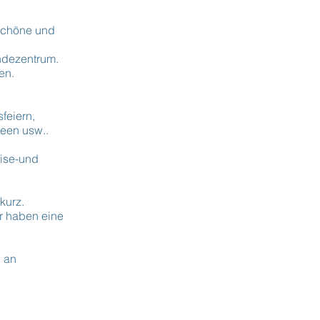
 schöne und
indezentrum.
en.
feiern,
seen usw..
eise-und
kurz.
r haben eine
l an