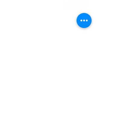
EMDEN
Steinweg 27
26721 Emden
04921 - 942523
gemeindebuero@baptisten-emden.de
Bankverbindung:
Empfänger: Ev.freikirchl.Gemeinde
IBAN: DE76
2845 0000 0000 0119
40
BIC: BRLADE21EMD
Impressum
Datenschutzerklärung
© Evangelisch-Freikirchliche
Gemeinde Emden