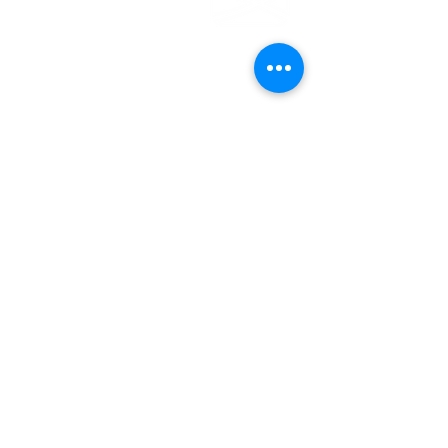
EMDEN
Steinweg 27
26721 Emden
04921 - 942523
gemeindebuero@baptisten-emden.de
Bankverbindung:
Empfänger: Ev.freikirchl.Gemeinde
IBAN: DE76
2845 0000 0000 0119
40
BIC: BRLADE21EMD
Impressum
Datenschutzerklärung
© Evangelisch-Freikirchliche
Gemeinde Emden