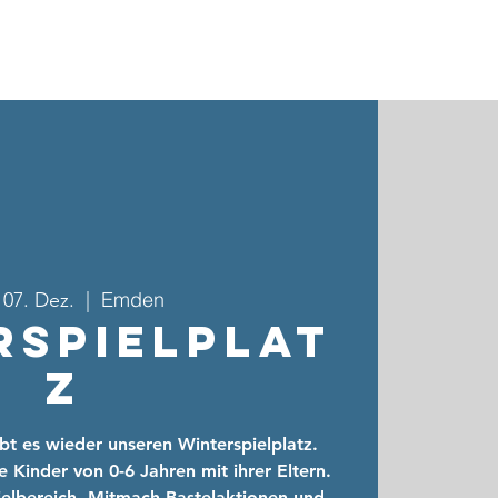
ebote & Gruppen
Kinder- & Jugendarbeit
Kontakt
Emden
 07. Dez.
  |  
rspielplat
z
bt es wieder unseren Winterspielplatz.
 Kinder von 0-6 Jahren mit ihrer Eltern.
pielbereich, Mitmach-Bastelaktionen und