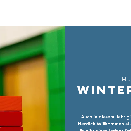
Home
Über uns
Sei dabei
Ang
Mi.,
Winte
Auch in diesem Jahr gi
Herzlich Willkommen alle
Es gibt einen Indoor-S