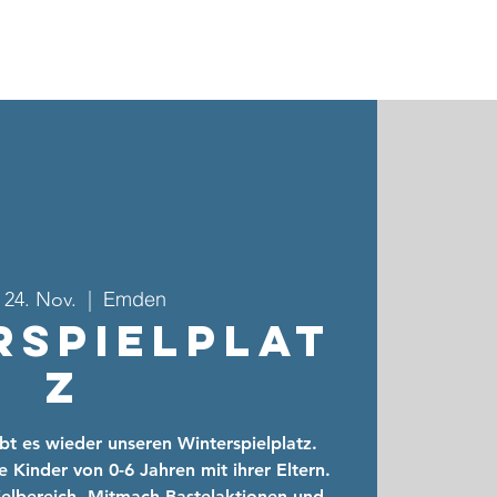
ebote & Gruppen
Kinder- & Jugendarbeit
Kontakt
Emden
 24. Nov.
  |  
rspielplat
z
bt es wieder unseren Winterspielplatz.
 Kinder von 0-6 Jahren mit ihrer Eltern.
pielbereich, Mitmach-Bastelaktionen und