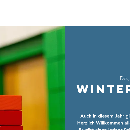
Home
Über uns
Sei dabei
Ang
Do.,
Winte
Auch in diesem Jahr gi
Herzlich Willkommen alle
Es gibt einen Indoor-S