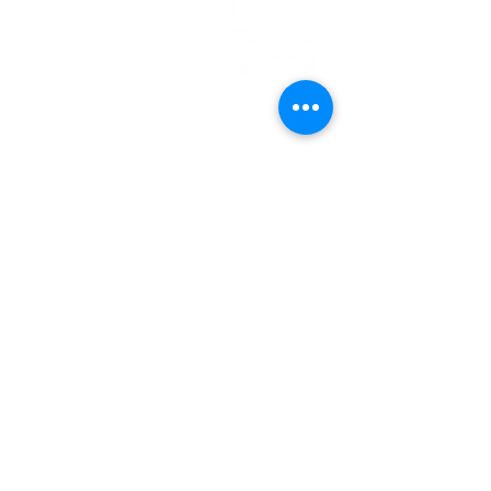
EFG
EMDEN
Steinweg 27
26721 Emden
04921 - 942523
gemeindebuero@baptisten-emden.de
Bankverbindung:
Empfänger: Ev.freikirchl.Gemeinde
IBAN: DE76
2845 0000 0000 0119
40
BIC: BRLADE21EMD
Impressum
Datenschutzerklärung
© Evangelisch-Freikirchliche
Gemeinde Emden