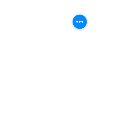
EMDEN
Steinweg 27
26721 Emden
04921 - 942523
gemeindebuero@baptisten-emden.de
Bankverbindung:
Empfänger: Ev.freikirchl.Gemeinde
IBAN: DE76
2845 0000 0000 0119
40
BIC: BRLADE21EMD
Impressum
Datenschutzerklärung
© Evangelisch-Freikirchliche
Gemeinde Emden