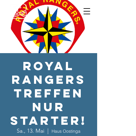
Royal
Rangers
Treffen
nur
STARTER!
Sa., 13. Mai
  |  
Haus Oostinga