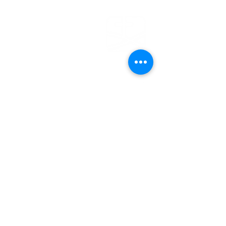
EFG
EMDEN
Steinweg 27
26721 Emden
04921 - 942523
gemeindebuero@baptisten-emden.de
Bankverbindung:
Empfänger: Ev.freikirchl.Gemeinde
IBAN: DE76
2845 0000 0000 0119
40
BIC: BRLADE21EMD
Impressum
Datenschutzerklärung