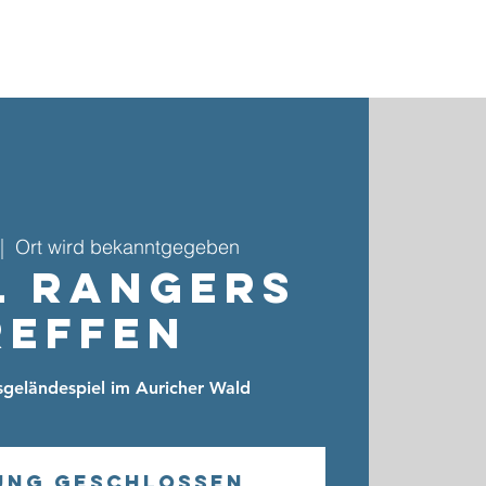
ebote & Gruppen
Kinder- & Jugendarbeit
Kontakt
Ort wird bekanntgegeben
|  
l Rangers
reffen
sgeländespiel im Auricher Wald
ung geschlossen