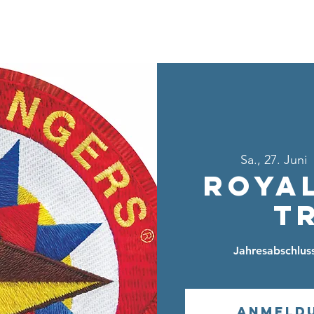
Home
Über uns
Sei dabei
Ang
Sa., 27. Juni
  
Roya
T
Jahresabschlus
Anmeld