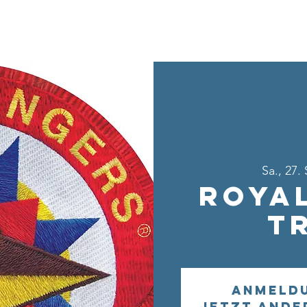
Home
Über uns
Sei dabei
Ang
Sa., 27.
Roya
T
Anmeld
Jetzt ande