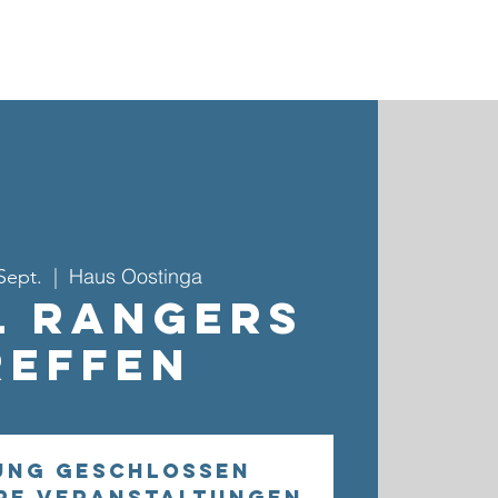
ebote & Gruppen
Kinder- & Jugendarbeit
Kontakt
Haus Oostinga
 Sept.
  |  
l Rangers
reffen
ung geschlossen
re Veranstaltungen