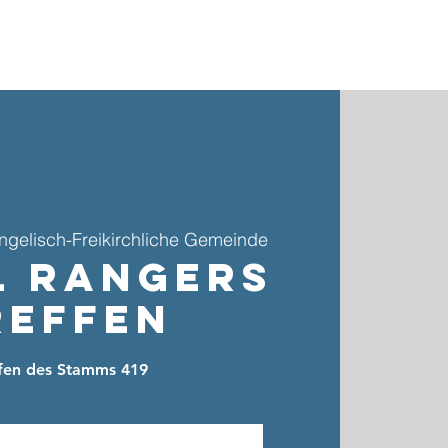
ebote & Gruppen
Kinder- & Jugendarbeit
Kontakt
ngelisch-Freikirchliche Gemeinde
l Rangers
reffen
ffen des Stamms 419