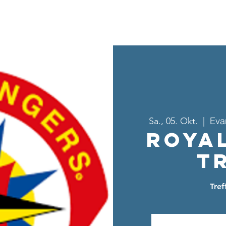
Home
Über uns
Sei dabei
Ang
Eva
Sa., 05. Okt.
  |  
Roya
T
Tre