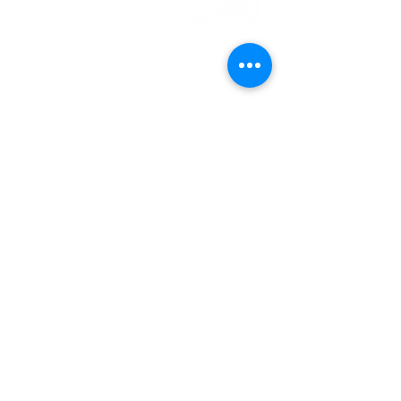
EMDEN
Steinweg 27
26721 Emden
04921 - 942523
gemeindebuero@baptisten-emden.de
Bankverbindung:
Empfänger: Ev.freikirchl.Gemeinde
IBAN: DE76
2845 0000 0000 0119
40
BIC: BRLADE21EMD
Impressum
Datenschutzerklärung
© Evangelisch-Freikirchliche
Gemeinde Emden