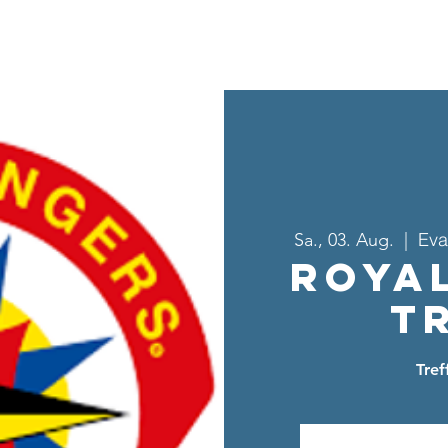
Home
Über uns
Sei dabei
Ang
Eva
Sa., 03. Aug.
  |  
Roya
T
Tre