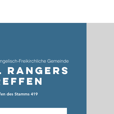
ebote & Gruppen
Kinder- & Jugendarbeit
Kontakt
ngelisch-Freikirchliche Gemeinde
l Rangers
reffen
ffen des Stamms 419