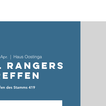
ebote & Gruppen
Kinder- & Jugendarbeit
Kontakt
Haus Oostinga
 Apr.
  |  
l Rangers
reffen
ffen des Stamms 419