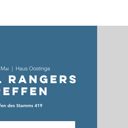
ebote & Gruppen
Kinder- & Jugendarbeit
Kontakt
Haus Oostinga
. Mai
  |  
l Rangers
reffen
ffen des Stamms 419