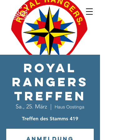
Royal
Rangers
Treffen
Sa., 25. März
  |  
Haus Oostinga
Treffen des Stamms 419
Anmeldung