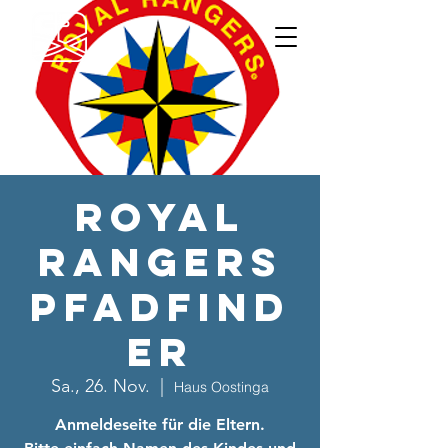
Royal
Rangers
Pfadfind
er
Sa., 26. Nov.
  |  
Haus Oostinga
Anmeldeseite für die Eltern.