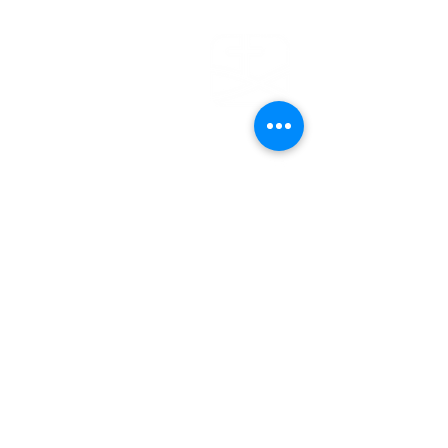
EFG
EMDEN
Steinweg 27
26721 Emden
04921 - 942523
gemeindebuero@baptisten-emden.de
Bankverbindung:
Empfänger: Ev.freikirchl.Gemeinde
IBAN: DE76
2845 0000 0000 0119
40
BIC: BRLADE21EMD
Impressum
Datenschutzerklärung