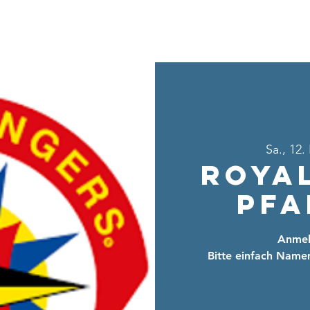
Home
Über uns
Sei dabei
Ang
Sa., 12.
Roya
Pfa
Anmeld
Bitte einfach Name