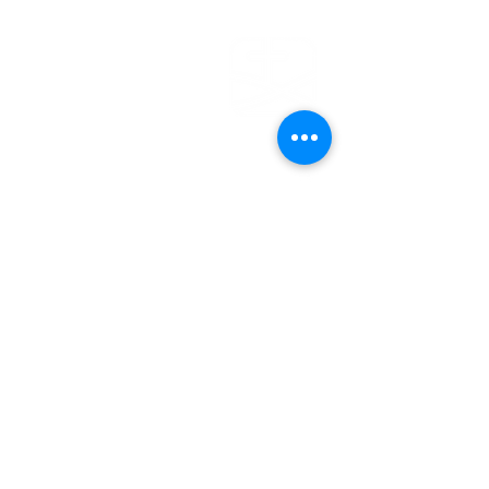
EFG
EMDEN
Steinweg 27
26721 Emden
04921 - 942523
gemeindebuero@baptisten-emden.de
Bankverbindung:
Empfänger: Ev.freikirchl.Gemeinde
IBAN: DE76
2845 0000 0000 0119
40
BIC: BRLADE21EMD
Impressum
Datenschutzerklärung