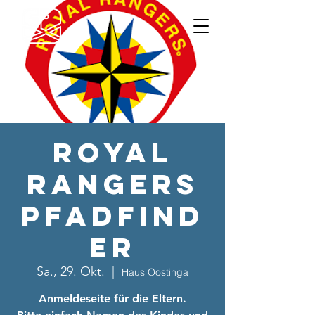
Royal
Rangers
Pfadfind
er
Sa., 29. Okt.
  |  
Haus Oostinga
Anmeldeseite für die Eltern.