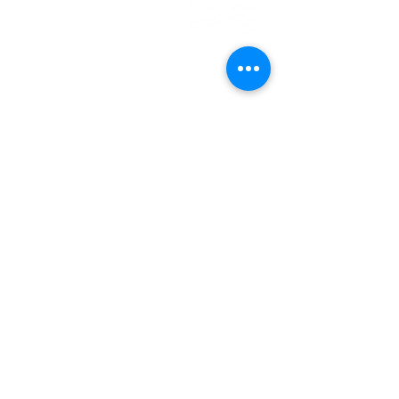
EMDEN
Steinweg 27
26721 Emden
04921 - 942523
gemeindebuero@baptisten-emden.de
Bankverbindung:
Empfänger: Ev.freikirchl.Gemeinde
IBAN: DE76
2845 0000 0000 0119
40
BIC: BRLADE21EMD
Impressum
Datenschutzerklärung
© Evangelisch-Freikirchliche
Gemeinde Emden