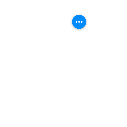
EMDEN
Steinweg 27
26721 Emden
04921 - 942523
gemeindebuero@baptisten-emden.de
Bankverbindung:
Empfänger: Ev.freikirchl.Gemeinde
IBAN: DE76
2845 0000 0000 0119
40
BIC: BRLADE21EMD
Impressum
Datenschutzerklärung
© Evangelisch-Freikirchliche
Gemeinde Emden