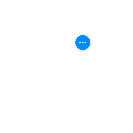
EFG
EMDEN
Steinweg 27
26721 Emden
04921 - 942523
gemeindebuero@baptisten-emden.de
Bankverbindung:
Empfänger: Ev.freikirchl.Gemeinde
IBAN: DE76
2845 0000 0000 0119
40
BIC: BRLADE21EMD
Impressum
Datenschutzerklärung