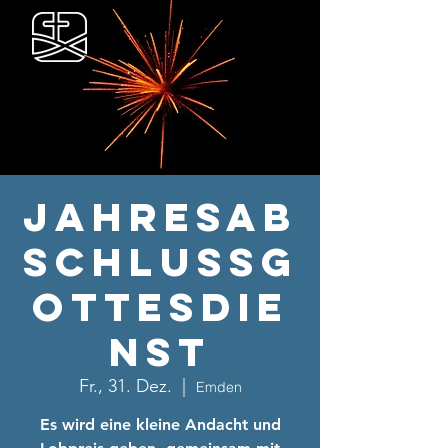
Jahresab
schlussg
ottesdie
nst
Fr., 31. Dez.
  |  
Emden
Es wird eine kleine Andacht und