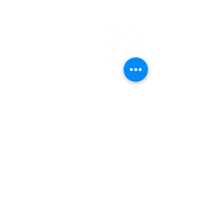
EFG
EMDEN
Steinweg 27
26721 Emden
04921 - 942523
gemeindebuero@baptisten-emden.de
Bankverbindung:
Empfänger: Ev.freikirchl.Gemeinde
IBAN: DE76
2845 0000 0000 0119
40
BIC: BRLADE21EMD
Impressum
Datenschutzerklärung