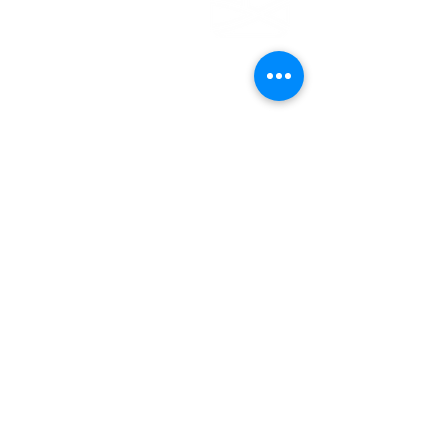
EMDEN
Steinweg 27
26721 Emden
04921 - 942523
gemeindebuero@baptisten-emden.de
Bankverbindung:
Empfänger: Ev.freikirchl.Gemeinde
IBAN: DE76
2845 0000 0000 0119
40
BIC: BRLADE21EMD
Impressum
Datenschutzerklärung
© Evangelisch-Freikirchliche
Gemeinde Emden