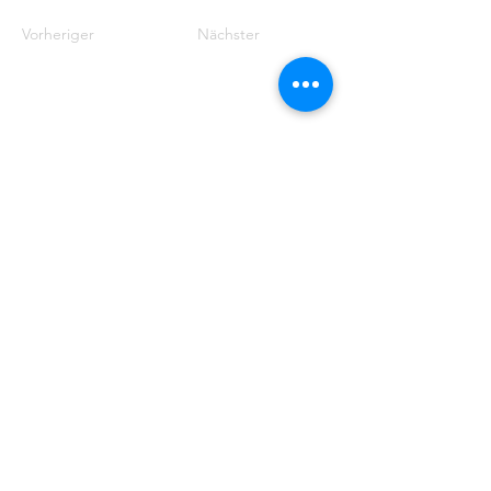
Vorheriger
Nächster
EFG
EMDEN
Steinweg 27
26721 Emden
04921 - 942523
gemeindebuero@baptisten-emden.de
Bankverbindung:
Empfänger: Ev.freikirchl.Gemeinde
IBAN: DE76
2845 0000 0000 0119
40
BIC: BRLADE21EMD