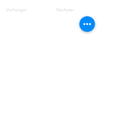
Vorheriger
Nächster
EFG
EMDEN
Steinweg 27
26721 Emden
04921 - 942523
gemeindebuero@baptisten-emden.de
Bankverbindung:
Empfänger: Ev.freikirchl.Gemeinde
IBAN: DE76
2845 0000 0000 0119
40
BIC: BRLADE21EMD